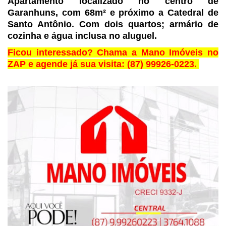
Apartamento localizado no centro de
Garanhuns, com 68m² e
próximo a Catedral de
Santo Antônio. Com dois quartos; armário de
cozinha e
água inclusa no aluguel.
Ficou interessado? Chama a Mano Imóveis no
ZAP e agende
já sua visita: (87) 99926-0223.