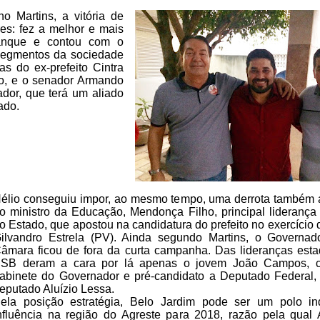
 Martins, a vitória de
es: fez a melhor e mais
anque e contou com o
egmentos da sociedade
as do ex-prefeito Cintra
o,
e o senador Armando
dor, que terá
um aliado
ado.
élio conseguiu impor, ao mesmo tempo, uma derrota também 
o
ministro da Educação, Mendonça Filho, principal lideranç
o Estado, que
apostou na candidatura do prefeito no exercício 
ilvandro Estrela
(PV). Ainda segundo Martins, o Governad
âmara ficou de fora da curta
campanha. Das lideranças esta
SB deram a cara por lá apenas o jovem
João Campos, c
abinete do Governador e pré-candidato a Deputado Federal,
eputado Aluízio Lessa.
ela posição estratégia, Belo Jardim pode ser um polo in
nfluência na região do Agreste para 2018, razão pela qual