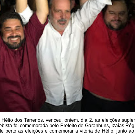
 Hélio dos Terrenos,
venceu, ontem, dia 2, as eleições suple
tebista foi comemorada pelo Prefeito de Garanhuns, Izaías Rég
e perto as
eleições e comemorar a vitória de Hélio, junto ao