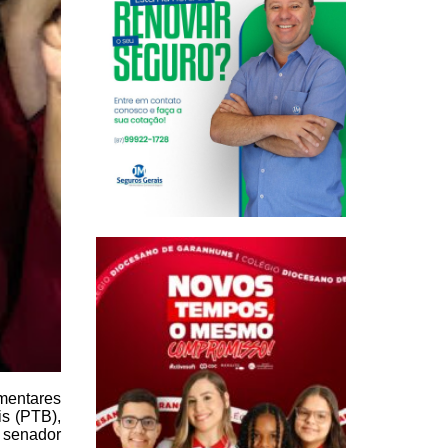
mentares
is
(PTB),
senador