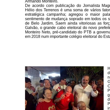
Armando Monteiro.
De acordo com publicação do Jornalista Magno
Hélio dos Terrenos é uma soma de vários fator
estratégica
campanha; agregou o maior pal
sentimento de mudança soprado
em todos os s
de Belo Jardim. Saem ainda vitoriosas as
forç
Galvão, o grande cabo eleitoral do novo prefeit
Monteiro Neto, pré-candidato do PTB a governa
em 2018 num importante colégio eleitoral do Est
H
d
n
G
C
P
g
d
P
i