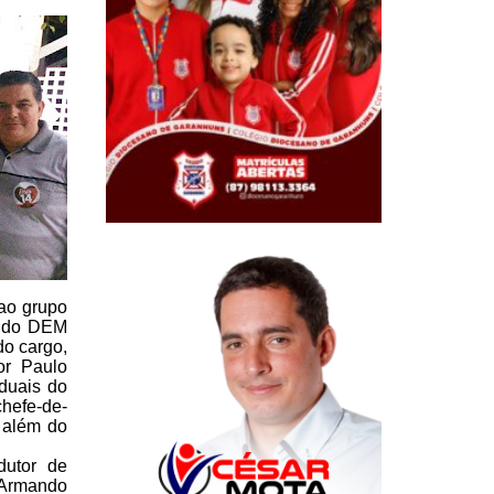
ao grupo
a do DEM
do cargo,
or Paulo
duais do
hefe-de-
além do
dutor de
 Armando