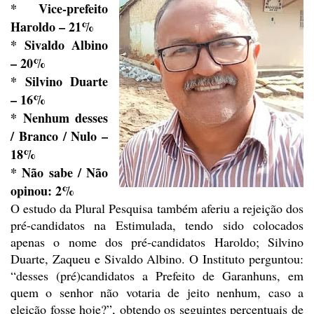
* Vice-prefeito
Haroldo – 21%
* Sivaldo Albino
– 20%
* Silvino Duarte
– 16%
* Nenhum desses
/ Branco / Nulo
–
18%
* Não sabe / Não
opinou: 2%
O estudo da Plural Pesquisa
também aferiu a rejeição dos
pré-candidatos na Estimulada, tendo sido colocados
apenas o nome dos pré-candidatos Haroldo; Silvino
Duarte, Zaqueu e Sivaldo
Albino. O Instituto perguntou:
“desses (pré)candidatos a Prefeito de Garanhuns,
em
quem o senhor não votaria de jeito nenhum, caso a
eleição fosse hoje?”, obtendo
os seguintes percentuais de