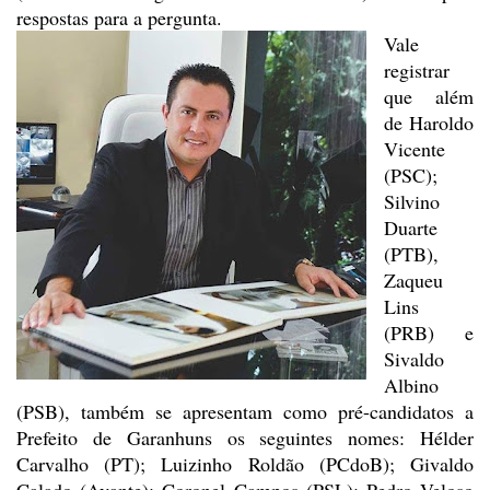
respostas para a pergunta.
Vale
registrar
que além
de Haroldo
Vicente
(PSC);
Silvino
Duarte
(PTB),
Zaqueu
Lins
(PRB) e
Sivaldo
Albino
(PSB), também
se apresentam como pré-candidatos a
Prefeito de Garanhuns os seguintes nomes: Hélder
Carvalho (PT); Luizinho Roldão (PCdoB); Givaldo
Calado (Avante); Coronel Campos
(PSL); Pedro Veloso