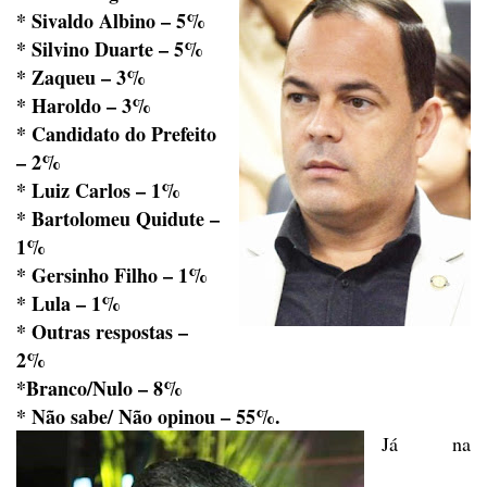
* Sivaldo Albino – 5%
* Silvino Duarte – 5%
* Zaqueu – 3%
* Haroldo – 3%
* Candidato do Prefeito
– 2%
* Luiz Carlos – 1%
* Bartolomeu Quidute –
1%
* Gersinho Filho – 1%
* Lula – 1%
* Outras respostas –
2%
*Branco/Nulo – 8%
* Não sabe/ Não opinou – 55%.
Já na